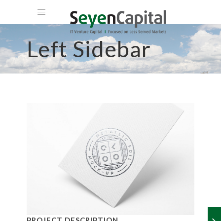
HOME
Left Sidebar
ABOUT US
TEAM
PORTFOLIO
VENTURE PHILANTHROPY
CLIENT LOGIN
CONTACT
PROJECT DESCRIPTION