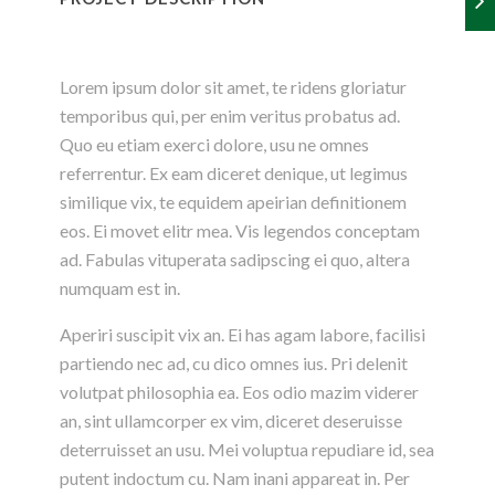
Lorem ipsum dolor sit amet, te ridens gloriatur
temporibus qui, per enim veritus probatus ad.
Quo eu etiam exerci dolore, usu ne omnes
referrentur. Ex eam diceret denique, ut legimus
similique vix, te equidem apeirian definitionem
eos. Ei movet elitr mea. Vis legendos conceptam
ad. Fabulas vituperata sadipscing ei quo, altera
numquam est in.
Aperiri suscipit vix an. Ei has agam labore, facilisi
partiendo nec ad, cu dico omnes ius. Pri delenit
volutpat philosophia ea. Eos odio mazim viderer
an, sint ullamcorper ex vim, diceret deseruisse
deterruisset an usu. Mei voluptua repudiare id, sea
putent indoctum cu. Nam inani appareat in. Per